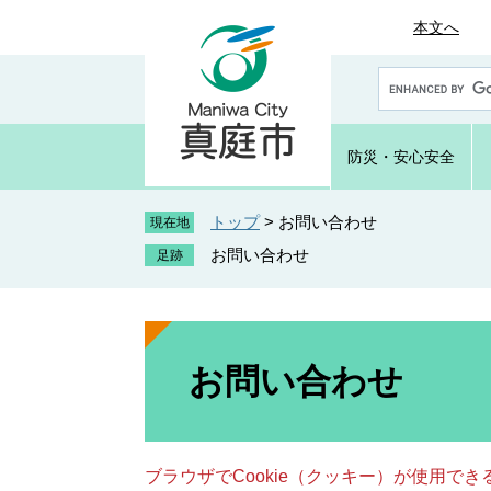
ペ
メ
本文へ
ー
ニ
ジ
ュ
G
の
ー
o
先
を
o
頭
飛
g
防災・
安心安全
で
ば
l
e
す
し
カ
トップ
>
お問い合わせ
。
て
現在地
ス
本
お問い合わせ
タ
文
ム
へ
検
索
本
文
お問い合わせ
ブラウザでCookie（クッキー）が使用で