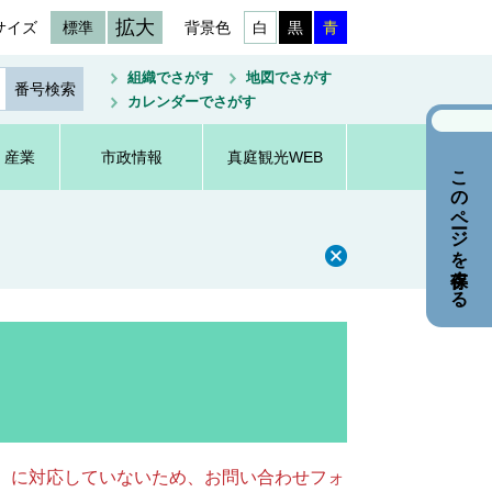
拡大
サイズ
標準
背景色
白
黒
青
組織でさがす
地図でさがす
カレンダーでさがす
・産業
市政情報
真庭観光WEB
このページを保存する
キー）に対応していないため、お問い合わせフォ