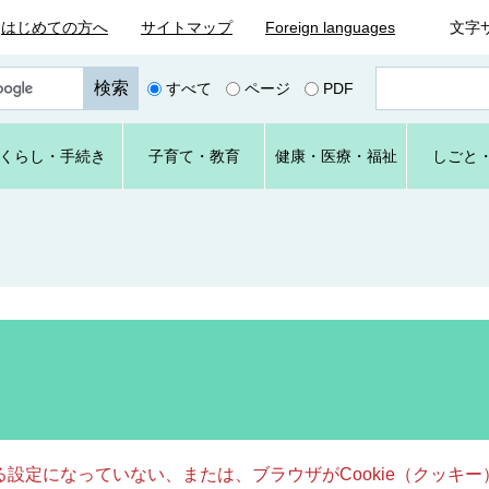
はじめての方へ
サイトマップ
Foreign languages
文字
ペ
すべて
ページ
PDF
ー
ジ
番
くらし
・手続き
子育て
・教育
健康・
医療・
福祉
しごと
号
を
入
力
きる設定になっていない、または、ブラウザがCookie（クッ