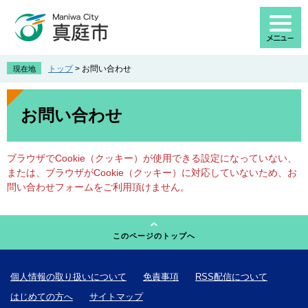
ペ
メ
ー
ニ
ジ
ュ
の
ー
先
を
トップ
>
お問い合わせ
現在地
頭
飛
で
ば
本
す
し
文
お問い合わせ
。
て
本
文
ブラウザでCookie（クッキー）が使用できる設定になっていない、
へ
または、ブラウザがCookie（クッキー）に対応していないため、お
問い合わせフォームをご利用頂けません。
このページのトップへ
個人情報の取り扱いについて
免責事項
RSS配信について
はじめての方へ
サイトマップ