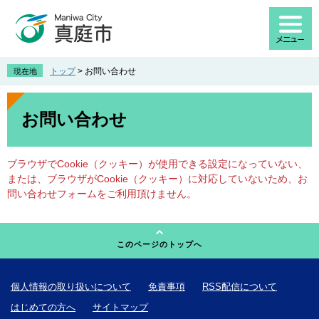
ペ
メ
ー
ニ
ジ
ュ
の
ー
先
を
トップ
>
お問い合わせ
現在地
頭
飛
で
ば
本
す
し
文
お問い合わせ
。
て
本
文
ブラウザでCookie（クッキー）が使用できる設定になっていない、
へ
または、ブラウザがCookie（クッキー）に対応していないため、お
問い合わせフォームをご利用頂けません。
このページのトップへ
個人情報の取り扱いについて
免責事項
RSS配信について
はじめての方へ
サイトマップ