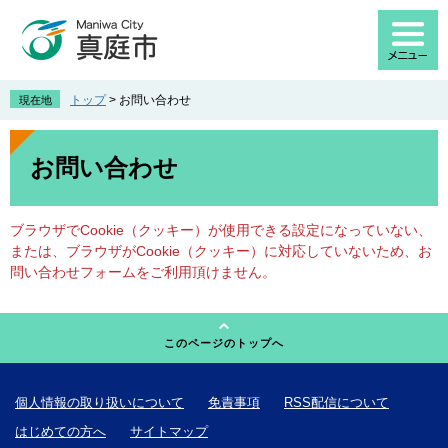
ペ
メ
ー
ニ
ジ
ュ
の
ー
先
を
トップ
>
お問い合わせ
現在地
頭
飛
で
ば
本
す
し
文
お問い合わせ
。
て
本
文
ブラウザでCookie（クッキー）が使用できる設定になっていない、
へ
または、ブラウザがCookie（クッキー）に対応していないため、お
問い合わせフォームをご利用頂けません。
このページのトップへ
個人情報の取り扱いについて
免責事項
RSS配信について
はじめての方へ
サイトマップ