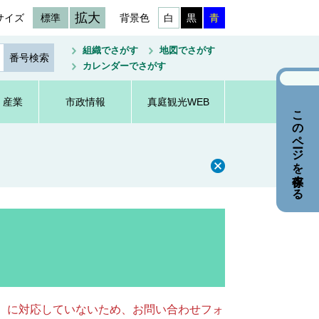
拡大
サイズ
標準
背景色
白
黒
青
組織でさがす
地図でさがす
カレンダーでさがす
・産業
市政情報
真庭観光WEB
このページを保存する
キー）に対応していないため、お問い合わせフォ