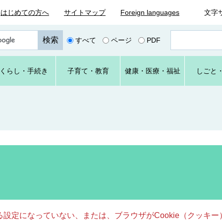
はじめての方へ
サイトマップ
Foreign languages
文字
ペ
すべて
ページ
PDF
ー
ジ
番
くらし
・手続き
子育て
・教育
健康・
医療・
福祉
しごと
号
を
入
力
きる設定になっていない、または、ブラウザがCookie（クッ