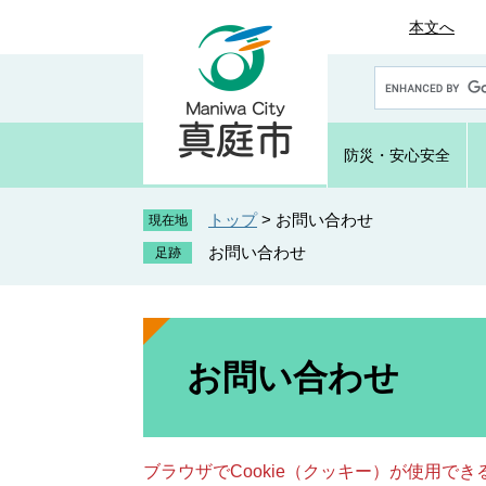
ペ
メ
本文へ
ー
ニ
ジ
ュ
G
の
ー
o
先
を
o
頭
飛
g
防災・
安心安全
で
ば
l
e
す
し
カ
トップ
>
お問い合わせ
。
て
現在地
ス
本
お問い合わせ
タ
文
ム
へ
検
索
本
文
お問い合わせ
ブラウザでCookie（クッキー）が使用で