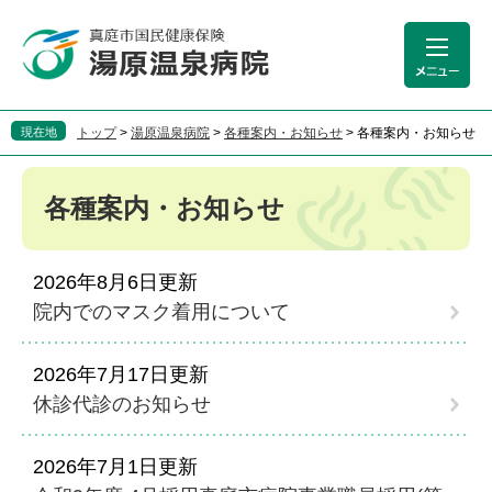
ペ
メ
ー
ニ
ジ
ュ
の
ー
先
を
頭
飛
現在地
トップ
>
湯原温泉病院
>
各種案内・お知らせ
>
各種案内・お知らせ
で
ば
す
し
本
。
て
文
各種案内・お知らせ
本
文
へ
2026年8月6日更新
院内でのマスク着用について
2026年7月17日更新
休診代診のお知らせ
2026年7月1日更新