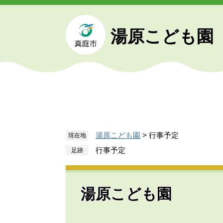
ペ
メ
ー
ニ
ジ
ュ
湯原こども園
の
ー
先
を
頭
飛
で
ば
す
し
。
て
本
文
湯原こども園
>
行事予定
現在地
へ
行事予定
湯原こども園