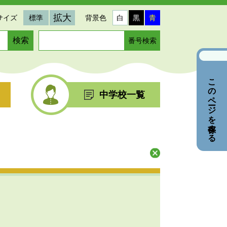
拡大
サイズ
標準
背景色
白
黒
青
ペ
ー
ジ
番
このページを保存する
号
を
中学校一覧
入
力