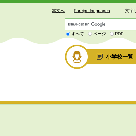
本文へ
Foreign languages
文字
G
o
すべて
ページ
PDF
o
g
l
e
小学校一覧
カ
ス
タ
ム
検
索