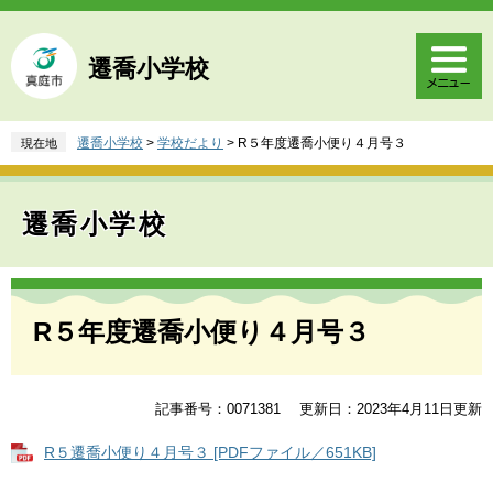
ペ
メ
ー
ニ
ジ
ュ
遷喬小学校
の
ー
先
を
頭
飛
遷喬小学校
>
学校だより
>
R５年度遷喬小便り４月号３
現在地
で
ば
す
し
。
て
遷喬小学校
本
文
へ
本
文
R５年度遷喬小便り４月号３
記事番号：0071381
更新日：2023年4月11日更新
R５遷喬小便り４月号３ [PDFファイル／651KB]