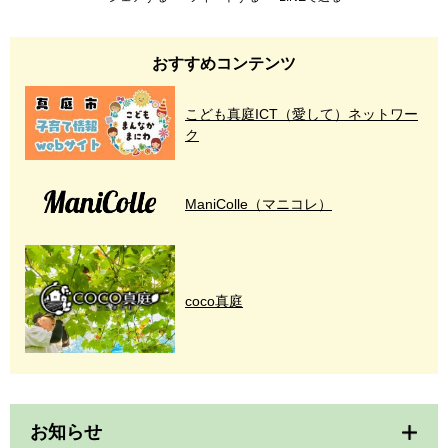
おすすめコンテンツ
こども真庭ICT（愛して）ネットワー
ク
ManiColle（マニコレ）
coco真庭
お知らせ