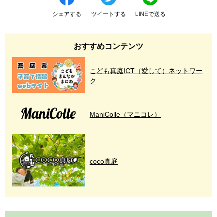
シェアする
ツイートする
LINEで送る
おすすめコンテンツ
こども真庭ICT（愛して）ネットワー
ク
ManiColle（マニコレ）
coco真庭