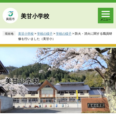
ペ
メ
ー
ニ
ジ
ュ
美甘小学校
の
ー
先
を
頭
飛
美甘小学校
>
学校の様子
>
学校の様子
>
防火・消火に関する職員研
現在地
で
ば
修を行いました（美甘小）
す
し
。
て
本
文
へ
美甘小学校