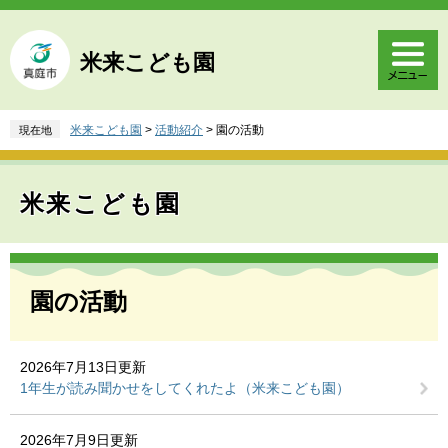
ペ
メ
ー
ニ
ジ
ュ
米来こども園
の
ー
先
を
頭
飛
米来こども園
>
活動紹介
>
園の活動
現在地
で
ば
す
し
。
て
米来こども園
本
文
へ
本
文
園の活動
2026年7月13日更新
1年生が読み聞かせをしてくれたよ（米来こども園）
2026年7月9日更新