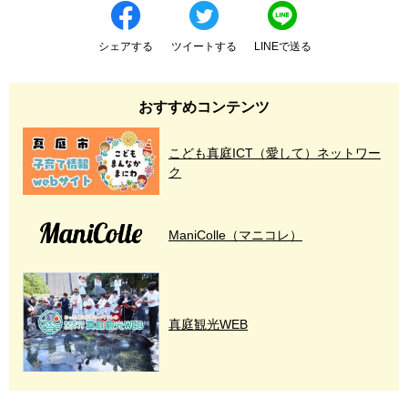
シェアする
ツイートする
LINEで送る
おすすめコンテンツ
こども真庭ICT（愛して）ネットワー
ク
ManiColle（マニコレ）
真庭観光WEB