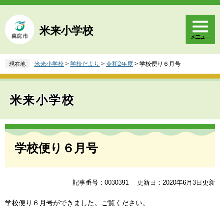
ペ
メ
ー
ニ
ジ
ュ
米来小学校
の
ー
先
を
頭
飛
米来小学校
>
学校だより
>
令和2年度
>
学校便り６月号
現在地
で
ば
す
し
。
て
米来小学校
本
文
へ
本
文
学校便り６月号
記事番号：0030391
更新日：2020年6月3日更新
学校便り６月号ができました。ご覧ください。