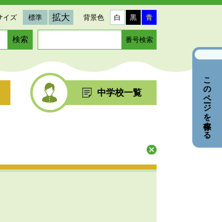
拡大
サイズ
標準
背景色
白
黒
青
ペ
ー
ジ
番
このページを保存する
号
を
中学校一覧
入
力