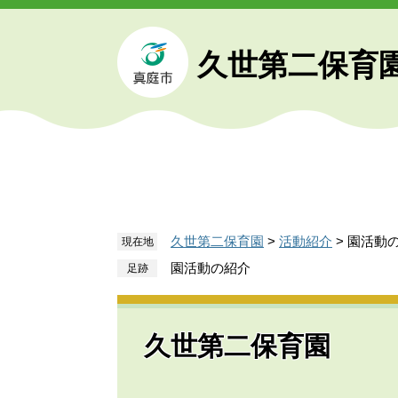
ペ
メ
ー
ニ
ジ
ュ
久世第二保育
の
ー
先
を
頭
飛
で
ば
す
し
。
て
本
文
久世第二保育園
>
活動紹介
>
園活動
現在地
へ
園活動の紹介
久世第二保育園