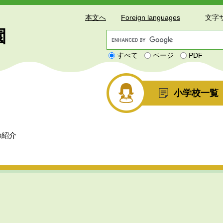
本文へ
Foreign languages
文字
園
G
o
すべて
ページ
PDF
o
g
l
e
小学校一覧
カ
ス
タ
ム
の紹介
検
索