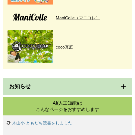
ManiColle（マニコレ）
coco真庭
お知らせ
AI(人工知能)は
こんなページをおすすめします
木山小 ともだち読書をしました