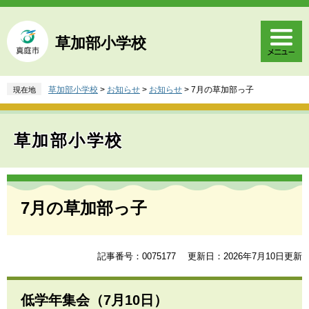
ペ
メ
ー
ニ
ジ
ュ
草加部小学校
の
ー
先
を
頭
飛
草加部小学校
>
お知らせ
>
お知らせ
>
7月の草加部っ子
現在地
で
ば
す
し
。
て
草加部小学校
本
文
へ
本
文
7月の草加部っ子
記事番号：0075177
更新日：2026年7月10日更新
低学年集会（7月10日）