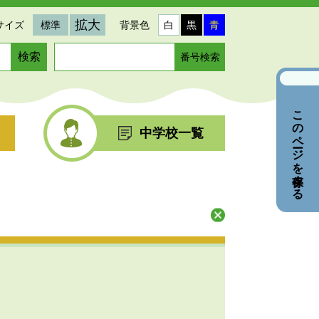
拡大
サイズ
標準
背景色
白
黒
青
ペ
ー
ジ
番
このページを保存する
号
を
中学校一覧
入
力