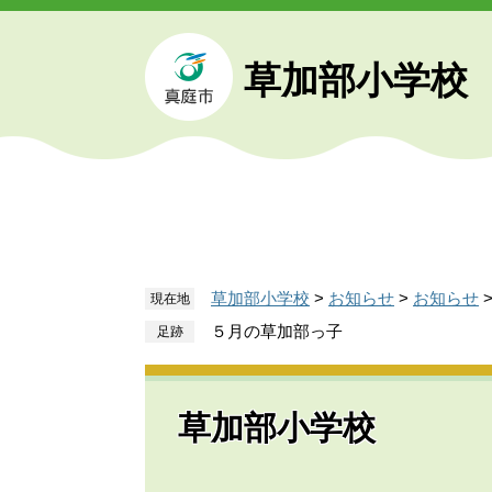
ペ
メ
ー
ニ
ジ
ュ
草加部小学校
の
ー
先
を
頭
飛
で
ば
す
し
。
て
本
文
草加部小学校
>
お知らせ
>
お知らせ
現在地
へ
５月の草加部っ子
草加部小学校