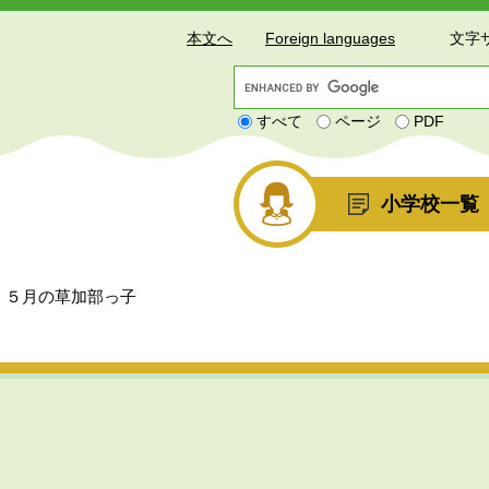
本文へ
Foreign languages
文字
G
o
すべて
ページ
PDF
o
g
l
e
小学校一覧
カ
ス
タ
ム
>
５月の草加部っ子
検
索