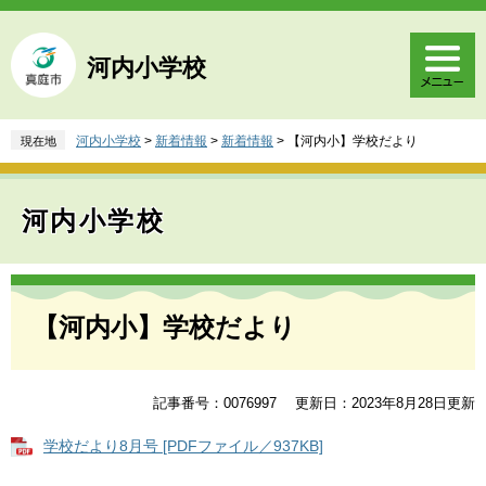
ペ
メ
ー
ニ
ジ
ュ
河内小学校
の
ー
先
を
頭
飛
河内小学校
>
新着情報
>
新着情報
>
【河内小】学校だより
現在地
で
ば
す
し
。
て
河内小学校
本
文
へ
本
文
【河内小】学校だより
記事番号：0076997
更新日：2023年8月28日更新
学校だより8月号 [PDFファイル／937KB]