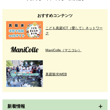
おすすめコンテンツ
こども真庭ICT（愛して）ネットワー
ク
ManiColle（マニコレ）
真庭観光WEB
新着情報