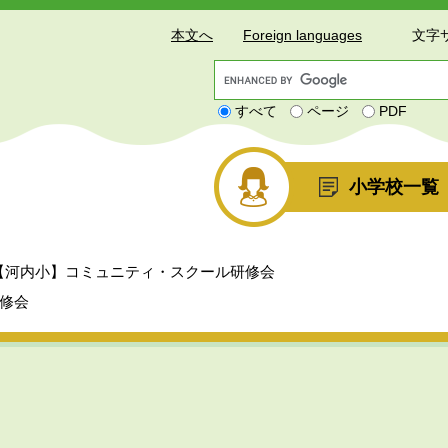
本文へ
Foreign languages
文字
G
o
すべて
ページ
PDF
o
g
l
e
小学校一覧
カ
ス
タ
ム
【河内小】コミュニティ・スクール研修会
検
索
修会