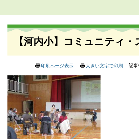
本
文
【河内小】コミュニティ・
記事番
印刷ページ表示
大きい文字で印刷