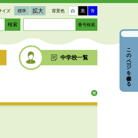
拡大
サイズ
標準
背景色
白
黒
青
ペ
ー
ジ
番
このページを保存する
号
を
中学校一覧
入
力