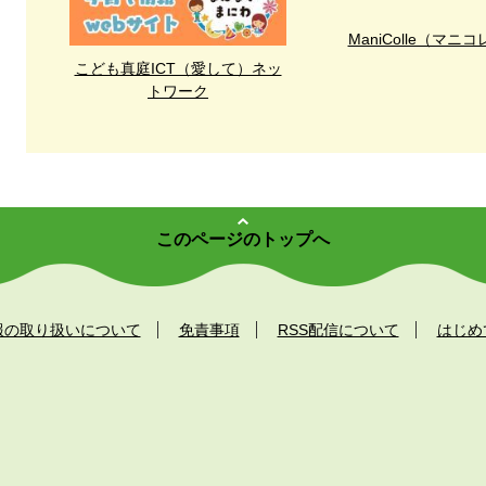
ManiColle（マニコ
こども真庭ICT（愛して）ネッ
トワーク
このページのトップへ
報の取り扱いについて
免責事項
RSS配信について
はじめ