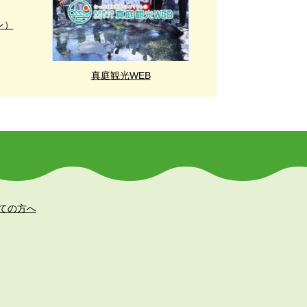
レ）
真庭観光WEB
ての方へ