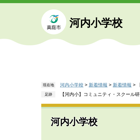
ペ
メ
ー
ニ
ジ
ュ
河内小学校
の
ー
先
を
頭
飛
で
ば
す
し
。
て
本
文
河内小学校
>
新着情報
>
新着情報
>
現在地
へ
【河内小】コミュニティ・スクール研
河内小学校