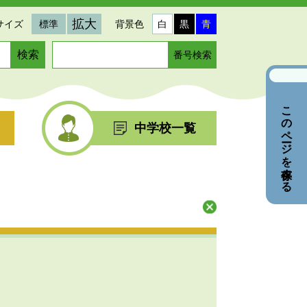
拡大
サイズ
標準
背景色
白
黒
青
ペ
ー
ジ
番
このページを保存する
号
を
中学校一覧
入
力