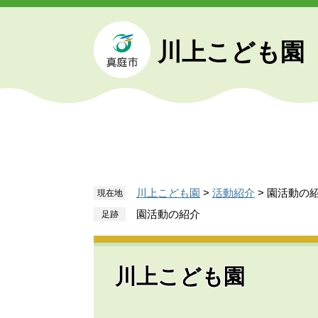
ペ
メ
ー
ニ
ジ
ュ
川上こども園
の
ー
先
を
頭
飛
で
ば
す
し
。
て
本
文
川上こども園
>
活動紹介
>
園活動の
現在地
へ
園活動の紹介
川上こども園