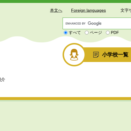
本文へ
Foreign languages
文字
G
o
すべて
ページ
PDF
o
g
l
e
小学校一覧
カ
ス
タ
ム
紹介
検
索