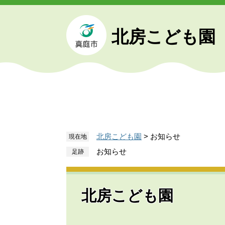
ペ
メ
ー
ニ
ジ
ュ
北房こども園
の
ー
先
を
頭
飛
で
ば
す
し
。
て
本
文
北房こども園
>
お知らせ
現在地
へ
お知らせ
北房こども園