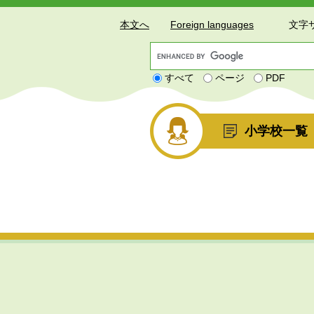
本文へ
Foreign languages
文字
G
o
すべて
ページ
PDF
o
g
l
e
小学校一覧
カ
ス
タ
ム
検
索