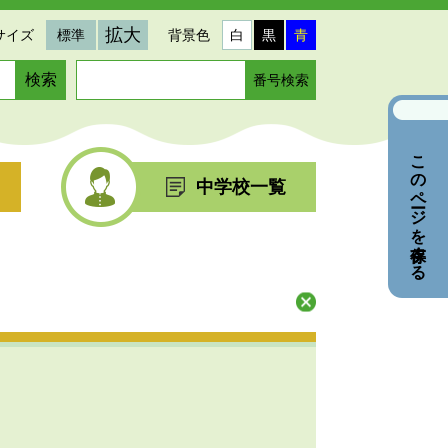
拡大
サイズ
標準
背景色
白
黒
青
ペ
ー
ジ
番
このページを保存する
号
を
中学校一覧
入
力