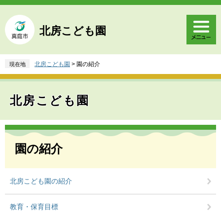
ペ
メ
ー
ニ
ジ
ュ
北房こども園
の
ー
先
を
頭
飛
北房こども園
>
園の紹介
現在地
で
ば
す
し
。
て
北房こども園
本
文
へ
本
文
園の紹介
北房こども園の紹介
教育・保育目標