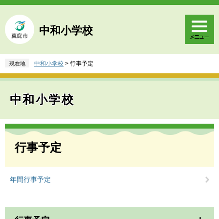
ペ
メ
ー
ニ
ジ
ュ
中和小学校
の
ー
先
を
頭
飛
中和小学校
>
行事予定
現在地
で
ば
す
し
。
て
中和小学校
本
文
へ
本
文
行事予定
年間行事予定