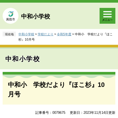
ペ
メ
ー
ニ
ジ
ュ
中和小学校
の
ー
先
を
頭
飛
中和小学校
>
学校だより
>
令和5年度
>
中和小 学校だより『ほこ
現在地
で
ば
杉』10月号
す
し
。
て
本
中和小学校
文
へ
本
文
中和小 学校だより『ほこ杉』10
月号
記事番号：0079675
更新日：2023年11月14日更新