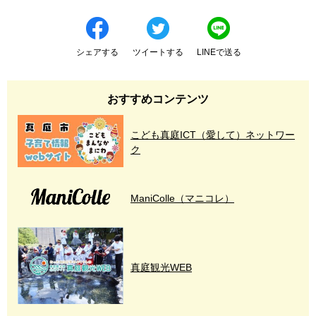
シェアする
ツイートする
LINEで送る
おすすめコンテンツ
こども真庭ICT（愛して）ネットワー
ク
ManiColle（マニコレ）
真庭観光WEB