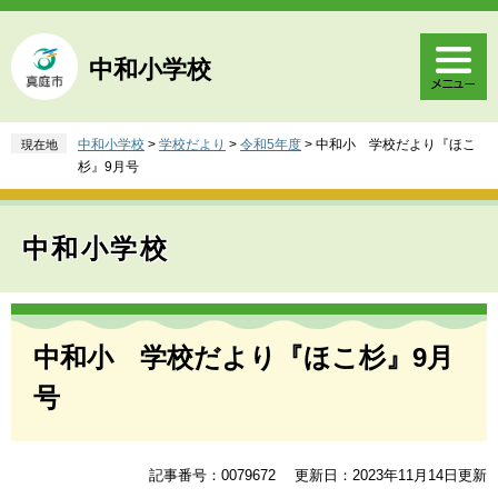
ペ
メ
ー
ニ
ジ
ュ
中和小学校
の
ー
先
を
頭
飛
中和小学校
>
学校だより
>
令和5年度
>
中和小 学校だより『ほこ
現在地
で
ば
杉』9月号
す
し
。
て
本
中和小学校
文
へ
本
文
中和小 学校だより『ほこ杉』9月
号
記事番号：0079672
更新日：2023年11月14日更新