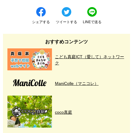
シェアする
ツイートする
LINEで送る
おすすめコンテンツ
こども真庭ICT（愛して）ネットワー
ク
ManiColle（マニコレ）
coco真庭