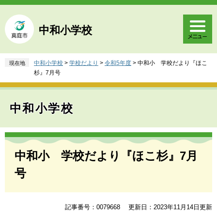
ペ
メ
ー
ニ
ジ
ュ
中和小学校
の
ー
先
を
頭
飛
中和小学校
>
学校だより
>
令和5年度
>
中和小 学校だより『ほこ
現在地
で
ば
杉』7月号
す
し
。
て
本
中和小学校
文
へ
本
文
中和小 学校だより『ほこ杉』7月
号
記事番号：0079668
更新日：2023年11月14日更新