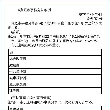
○真庭市事務分掌条例
平成20年2月25日
条例第1号
真庭市事務分掌条例(平成18年真庭市条例第1号)の全部を改
正する。
(設置)
第1条
地方自治法
(昭和22年法律第67号)
第158条第1項の規
定に基づき、市長の権限に属する事務を分掌させるため、
市長直轄組織及び次の部を置く。
部
総合政策部
総務部
生活環境部
健康福祉部
産業観光部
建設部
(市長直轄組織の事務分掌)
第2条
市長直轄組織の事務分掌は、次のとおりとする。
事務分掌