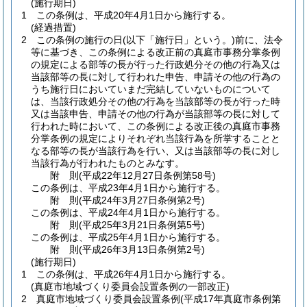
(施行期日)
1
この条例は、平成20年4月1日から施行する。
(経過措置)
2
この条例の施行の日
(以下「施行日」という。)
前に、法令
等に基づき、この条例による改正前の真庭市事務分掌条例
の規定による部等の長が行った行政処分その他の行為又は
当該部等の長に対して行われた申告、申請その他の行為の
うち施行日においていまだ完結していないものについて
は、当該行政処分その他の行為を当該部等の長が行った時
又は当該申告、申請その他の行為が当該部等の長に対して
行われた時において、この条例による改正後の真庭市事務
分掌条例の規定によりそれぞれ当該行為を所掌することと
なる部等の長が当該行為を行い、又は当該部等の長に対し
当該行為が行われたものとみなす。
附
則
(平成22年12月27日
条例第58号)
この条例は、平成23年4月1日から施行する。
附
則
(平成24年3月27日
条例第2号)
この条例は、平成24年4月1日から施行する。
附
則
(平成25年3月21日
条例第5号)
この条例は、平成25年4月1日から施行する。
附
則
(平成26年3月13日
条例第2号)
(施行期日)
1
この条例は、平成26年4月1日から施行する。
(真庭市地域づくり委員会設置条例の一部改正)
2
真庭市地域づくり委員会設置条例
(平成17年真庭市条例第