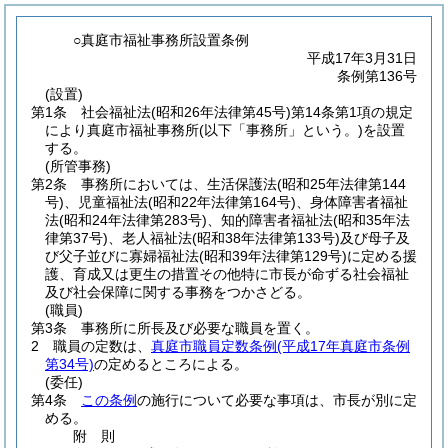
○真庭市福祉事務所設置条例
平成17年3月31日
条例第136号
(設置)
第1条
社会福祉法
(昭和26年法律第45号)
第14条第1項の規定
により真庭市福祉事務所
(以下「事務所」という。)
を設置
する。
(所管事務)
第2条
事務所においては、生活保護法
(昭和25年法律第144
号)
、児童福祉法
(昭和22年法律第164号)
、身体障害者福祉
法
(昭和24年法律第283号)
、知的障害者福祉法
(昭和35年法
律第37号)
、老人福祉法
(昭和38年法律第133号)
及び母子及
び父子並びに寡婦福祉法
(昭和39年法律第129号)
に定める援
護、育成又は更生の措置その他特に市長が命ずる社会福祉
及び社会保障に関する事務をつかさどる。
(職員)
第3条
事務所に所長及び必要な職員を置く。
2
職員の定数は、
真庭市職員定数条例
(平成17年真庭市条例
第34号)
の定めるところによる。
(委任)
第4条
この条例
の施行について必要な事項は、市長が別に定
める。
附
則