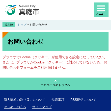
ペ
メ
ー
ニ
ジ
ュ
の
ー
先
を
トップ
>
お問い合わせ
現在地
頭
飛
で
ば
本
す
し
文
お問い合わせ
。
て
本
文
ブラウザでCookie（クッキー）が使用できる設定になっていない、
へ
または、ブラウザがCookie（クッキー）に対応していないため、お
問い合わせフォームをご利用頂けません。
このページのトップへ
個人情報の取り扱いについて
免責事項
RSS配信について
はじめての方へ
サイトマップ