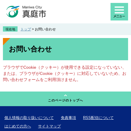
ペ
メ
ー
ニ
ジ
ュ
の
ー
先
を
トップ
>
お問い合わせ
現在地
頭
飛
で
ば
本
す
し
文
お問い合わせ
。
て
本
文
ブラウザでCookie（クッキー）が使用できる設定になっていない、
へ
または、ブラウザがCookie（クッキー）に対応していないため、お
問い合わせフォームをご利用頂けません。
このページのトップへ
個人情報の取り扱いについて
免責事項
RSS配信について
はじめての方へ
サイトマップ