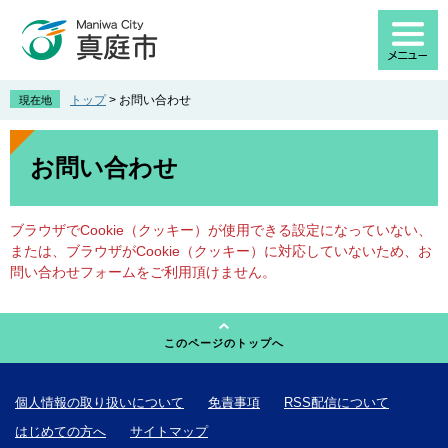
ペ
メ
ー
ニ
ジ
ュ
の
ー
先
を
トップ
>
お問い合わせ
現在地
頭
飛
で
ば
本
す
し
文
お問い合わせ
。
て
本
文
ブラウザでCookie（クッキー）が使用できる設定になっていない、
へ
または、ブラウザがCookie（クッキー）に対応していないため、お
問い合わせフォームをご利用頂けません。
このページのトップへ
個人情報の取り扱いについて
免責事項
RSS配信について
はじめての方へ
サイトマップ