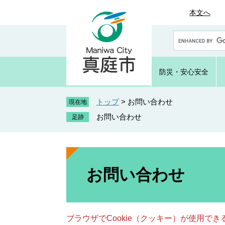
ペ
メ
本文へ
ー
ニ
ジ
ュ
G
の
ー
o
先
を
o
頭
飛
g
防災・
安心安全
で
ば
l
e
す
し
カ
トップ
>
お問い合わせ
。
て
現在地
ス
本
お問い合わせ
タ
文
ム
へ
検
索
本
文
お問い合わせ
ブラウザでCookie（クッキー）が使用で