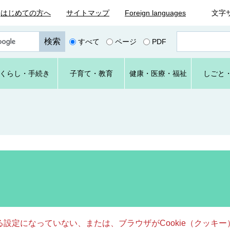
はじめての方へ
サイトマップ
Foreign languages
文字
ペ
すべて
ページ
PDF
ー
ジ
番
くらし
・手続き
子育て
・教育
健康・
医療・
福祉
しごと
号
を
入
力
きる設定になっていない、または、ブラウザがCookie（クッ