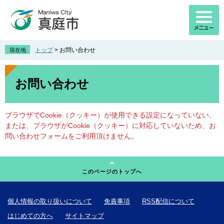
ペ
メ
ー
ニ
ジ
ュ
の
ー
先
を
トップ
>
お問い合わせ
現在地
頭
飛
で
ば
本
す
し
文
お問い合わせ
。
て
本
文
ブラウザでCookie（クッキー）が使用できる設定になっていない、
へ
または、ブラウザがCookie（クッキー）に対応していないため、お
問い合わせフォームをご利用頂けません。
このページのトップへ
個人情報の取り扱いについて
免責事項
RSS配信について
はじめての方へ
サイトマップ