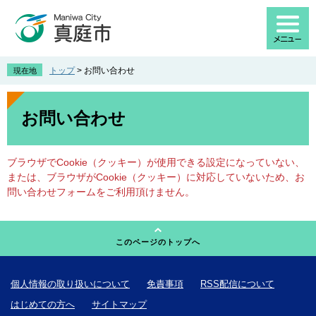
ペ
メ
ー
ニ
ジ
ュ
の
ー
先
を
トップ
>
お問い合わせ
現在地
頭
飛
で
ば
本
す
し
文
お問い合わせ
。
て
本
文
ブラウザでCookie（クッキー）が使用できる設定になっていない、
へ
または、ブラウザがCookie（クッキー）に対応していないため、お
問い合わせフォームをご利用頂けません。
このページのトップへ
個人情報の取り扱いについて
免責事項
RSS配信について
はじめての方へ
サイトマップ