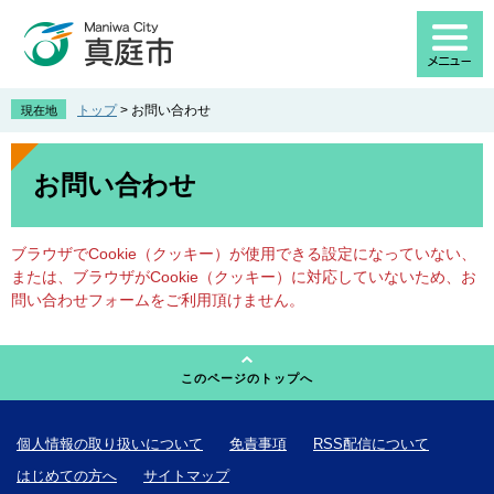
ペ
メ
ー
ニ
ジ
ュ
の
ー
先
を
トップ
>
お問い合わせ
現在地
頭
飛
で
ば
本
す
し
文
お問い合わせ
。
て
本
文
ブラウザでCookie（クッキー）が使用できる設定になっていない、
へ
または、ブラウザがCookie（クッキー）に対応していないため、お
問い合わせフォームをご利用頂けません。
このページのトップへ
個人情報の取り扱いについて
免責事項
RSS配信について
はじめての方へ
サイトマップ