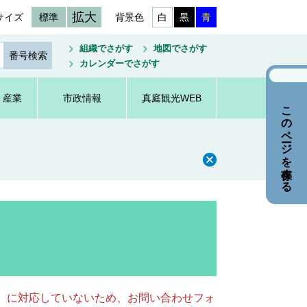
拡大
サイズ
標準
背景色
白
黒
青
組織でさがす
地図でさがす
カレンダーでさがす
・産業
市政情報
真庭観光WEB
このページを保存する
キー）に対応していないため、お問い合わせフォ