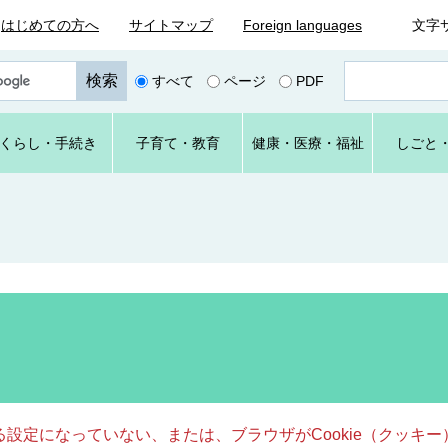
はじめての方へ
サイトマップ
Foreign languages
文字
ペ
すべて
ページ
PDF
ー
ジ
番
くらし
・手続き
子育て
・教育
健康・
医療・
福祉
しごと
号
を
入
力
きる設定になっていない、または、ブラウザがCookie（クッ