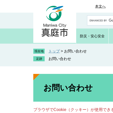
ペ
メ
本文へ
ー
ニ
ジ
ュ
G
の
ー
o
先
を
o
頭
飛
g
防災・
安心安全
で
ば
l
e
す
し
カ
トップ
>
お問い合わせ
。
て
現在地
ス
本
お問い合わせ
タ
文
ム
へ
検
索
本
文
お問い合わせ
ブラウザでCookie（クッキー）が使用で