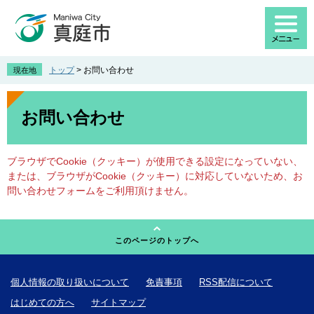
ペ
メ
ー
ニ
ジ
ュ
の
ー
先
を
トップ
>
お問い合わせ
現在地
頭
飛
で
ば
本
す
し
文
お問い合わせ
。
て
本
文
ブラウザでCookie（クッキー）が使用できる設定になっていない、
へ
または、ブラウザがCookie（クッキー）に対応していないため、お
問い合わせフォームをご利用頂けません。
このページのトップへ
個人情報の取り扱いについて
免責事項
RSS配信について
はじめての方へ
サイトマップ