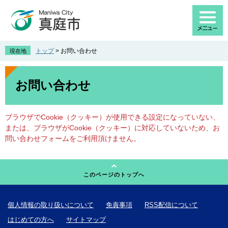
ペ
メ
ー
ニ
ジ
ュ
の
ー
先
を
トップ
>
お問い合わせ
現在地
頭
飛
で
ば
本
す
し
文
お問い合わせ
。
て
本
文
ブラウザでCookie（クッキー）が使用できる設定になっていない、
へ
または、ブラウザがCookie（クッキー）に対応していないため、お
問い合わせフォームをご利用頂けません。
このページのトップへ
個人情報の取り扱いについて
免責事項
RSS配信について
はじめての方へ
サイトマップ