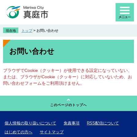
ペ
メ
ー
ニ
ジ
ュ
の
ー
先
を
トップ
>
お問い合わせ
現在地
頭
飛
で
ば
本
す
し
文
お問い合わせ
。
て
本
文
ブラウザでCookie（クッキー）が使用できる設定になっていない、
へ
または、ブラウザがCookie（クッキー）に対応していないため、お
問い合わせフォームをご利用頂けません。
このページのトップへ
個人情報の取り扱いについて
免責事項
RSS配信について
はじめての方へ
サイトマップ