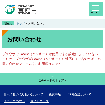
ペ
メ
ー
ニ
ジ
ュ
の
ー
先
を
トップ
>
お問い合わせ
現在地
頭
飛
で
ば
本
す
し
文
お問い合わせ
。
て
本
文
ブラウザでCookie（クッキー）が使用できる設定になっていない、
へ
または、ブラウザがCookie（クッキー）に対応していないため、お
問い合わせフォームをご利用頂けません。
このページのトップへ
個人情報の取り扱いについて
免責事項
RSS配信について
はじめての方へ
サイトマップ