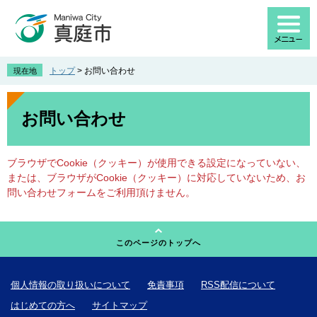
ペ
メ
ー
ニ
ジ
ュ
の
ー
先
を
トップ
>
お問い合わせ
現在地
頭
飛
で
ば
本
す
し
文
お問い合わせ
。
て
本
文
ブラウザでCookie（クッキー）が使用できる設定になっていない、
へ
または、ブラウザがCookie（クッキー）に対応していないため、お
問い合わせフォームをご利用頂けません。
このページのトップへ
個人情報の取り扱いについて
免責事項
RSS配信について
はじめての方へ
サイトマップ