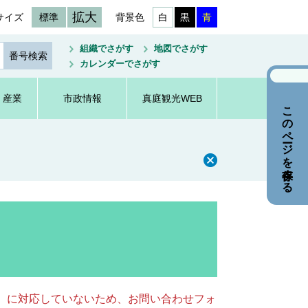
拡大
サイズ
標準
背景色
白
黒
青
組織でさがす
地図でさがす
カレンダーでさがす
・産業
市政情報
真庭観光WEB
このページを保存する
キー）に対応していないため、お問い合わせフォ