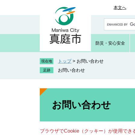
ペ
メ
本文へ
ー
ニ
ジ
ュ
G
の
ー
o
先
を
o
頭
飛
g
防災・
安心安全
で
ば
l
e
す
し
カ
トップ
>
お問い合わせ
。
て
現在地
ス
本
お問い合わせ
タ
文
ム
へ
検
索
本
文
お問い合わせ
ブラウザでCookie（クッキー）が使用で