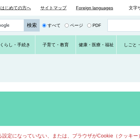
はじめての方へ
サイトマップ
Foreign languages
文字
ペ
すべて
ページ
PDF
ー
ジ
番
くらし
・手続き
子育て
・教育
健康・
医療・
福祉
しごと
号
を
入
力
きる設定になっていない、または、ブラウザがCookie（クッ