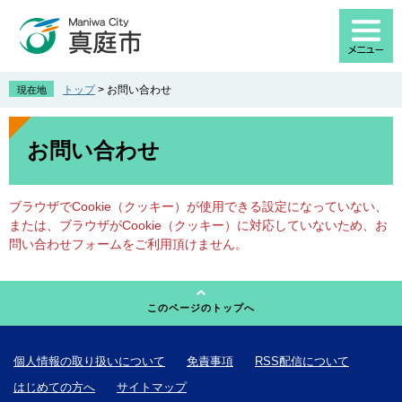
ペ
メ
ー
ニ
ジ
ュ
の
ー
先
を
トップ
>
お問い合わせ
現在地
頭
飛
で
ば
本
す
し
文
お問い合わせ
。
て
本
文
ブラウザでCookie（クッキー）が使用できる設定になっていない、
へ
または、ブラウザがCookie（クッキー）に対応していないため、お
問い合わせフォームをご利用頂けません。
このページのトップへ
個人情報の取り扱いについて
免責事項
RSS配信について
はじめての方へ
サイトマップ