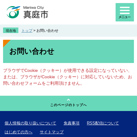
ペ
メ
ー
ニ
ジ
ュ
の
ー
先
を
トップ
>
お問い合わせ
現在地
頭
飛
で
ば
本
す
し
文
お問い合わせ
。
て
本
文
ブラウザでCookie（クッキー）が使用できる設定になっていない、
へ
または、ブラウザがCookie（クッキー）に対応していないため、お
問い合わせフォームをご利用頂けません。
このページのトップへ
個人情報の取り扱いについて
免責事項
RSS配信について
はじめての方へ
サイトマップ