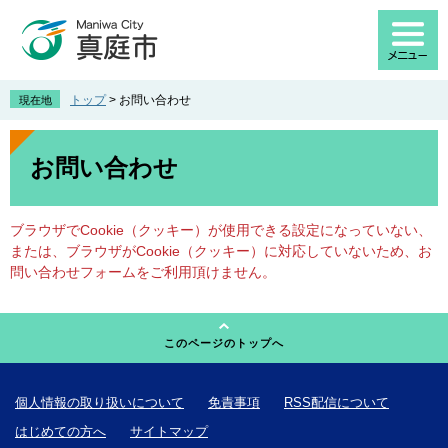
ペ
メ
ー
ニ
ジ
ュ
の
ー
先
を
トップ
>
お問い合わせ
現在地
頭
飛
で
ば
本
す
し
文
お問い合わせ
。
て
本
文
ブラウザでCookie（クッキー）が使用できる設定になっていない、
へ
または、ブラウザがCookie（クッキー）に対応していないため、お
問い合わせフォームをご利用頂けません。
このページのトップへ
個人情報の取り扱いについて
免責事項
RSS配信について
はじめての方へ
サイトマップ