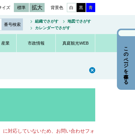
拡大
サイズ
標準
背景色
白
黒
青
組織でさがす
地図でさがす
カレンダーでさがす
・産業
市政情報
真庭観光WEB
このページを保存する
キー）に対応していないため、お問い合わせフォ