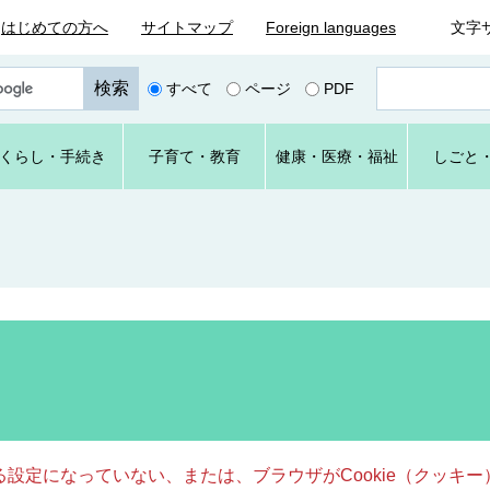
はじめての方へ
サイトマップ
Foreign languages
文字
ペ
すべて
ページ
PDF
ー
ジ
番
くらし
・手続き
子育て
・教育
健康・
医療・
福祉
しごと
号
を
入
力
きる設定になっていない、または、ブラウザがCookie（クッ