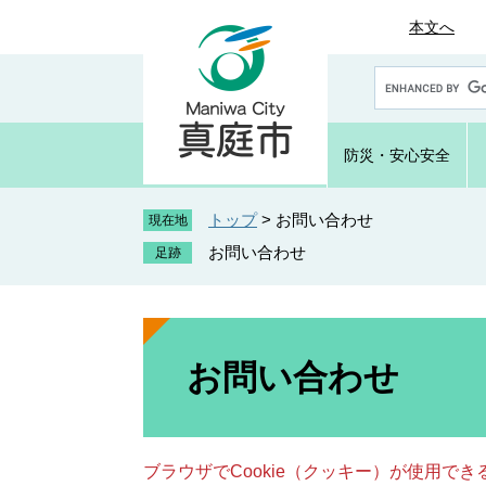
ペ
メ
本文へ
ー
ニ
ジ
ュ
G
の
ー
o
先
を
o
頭
飛
g
防災・
安心安全
で
ば
l
e
す
し
カ
トップ
>
お問い合わせ
。
て
現在地
ス
本
お問い合わせ
タ
文
ム
へ
検
索
本
文
お問い合わせ
ブラウザでCookie（クッキー）が使用で