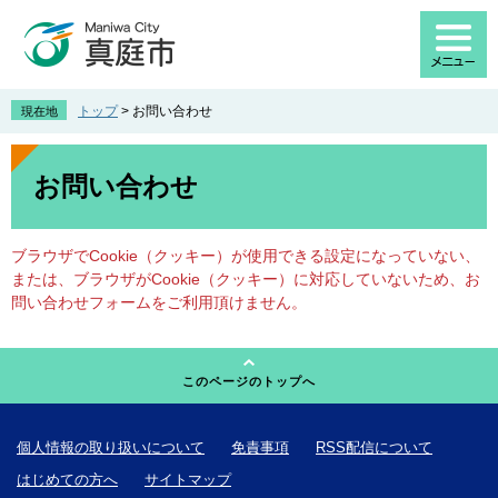
ペ
メ
ー
ニ
ジ
ュ
の
ー
先
を
トップ
>
お問い合わせ
現在地
頭
飛
で
ば
本
す
し
文
お問い合わせ
。
て
本
文
ブラウザでCookie（クッキー）が使用できる設定になっていない、
へ
または、ブラウザがCookie（クッキー）に対応していないため、お
問い合わせフォームをご利用頂けません。
このページのトップへ
個人情報の取り扱いについて
免責事項
RSS配信について
はじめての方へ
サイトマップ