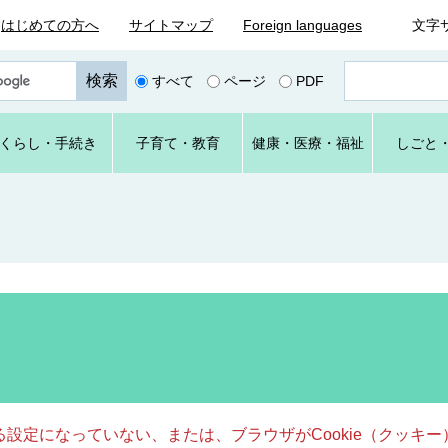
はじめての方へ
サイトマップ
Foreign languages
文字
ペ
すべて
ページ
PDF
ー
ジ
番
くらし
・手続き
子育て
・教育
健康・
医療・
福祉
しごと
号
を
入
力
きる設定になっていない、または、ブラウザがCookie（クッ