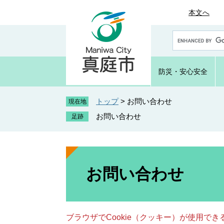
ペ
メ
本文へ
ー
ニ
ジ
ュ
G
の
ー
o
先
を
o
頭
飛
g
防災・
安心安全
で
ば
l
e
す
し
カ
トップ
>
お問い合わせ
。
て
現在地
ス
本
お問い合わせ
タ
文
ム
へ
検
索
本
文
お問い合わせ
ブラウザでCookie（クッキー）が使用で