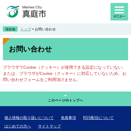
ペ
メ
ー
ニ
ジ
ュ
の
ー
先
を
トップ
>
お問い合わせ
現在地
頭
飛
で
ば
本
す
し
文
お問い合わせ
。
て
本
文
ブラウザでCookie（クッキー）が使用できる設定になっていない、
へ
または、ブラウザがCookie（クッキー）に対応していないため、お
問い合わせフォームをご利用頂けません。
このページのトップへ
個人情報の取り扱いについて
免責事項
RSS配信について
はじめての方へ
サイトマップ