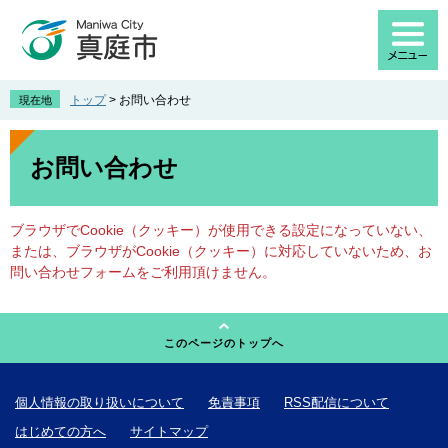
ペ
メ
ー
ニ
ジ
ュ
の
ー
先
を
トップ
>
お問い合わせ
現在地
頭
飛
で
ば
本
す
し
文
お問い合わせ
。
て
本
文
ブラウザでCookie（クッキー）が使用できる設定になっていない、
へ
または、ブラウザがCookie（クッキー）に対応していないため、お
問い合わせフォームをご利用頂けません。
このページのトップへ
個人情報の取り扱いについて
免責事項
RSS配信について
はじめての方へ
サイトマップ