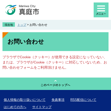
ペ
メ
ー
ニ
ジ
ュ
の
ー
先
を
トップ
>
お問い合わせ
現在地
頭
飛
で
ば
本
す
し
文
お問い合わせ
。
て
本
文
ブラウザでCookie（クッキー）が使用できる設定になっていない、
へ
または、ブラウザがCookie（クッキー）に対応していないため、お
問い合わせフォームをご利用頂けません。
このページのトップへ
個人情報の取り扱いについて
免責事項
RSS配信について
はじめての方へ
サイトマップ