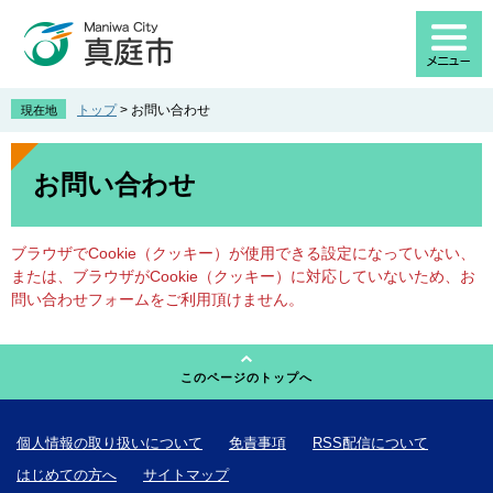
ペ
メ
ー
ニ
ジ
ュ
の
ー
先
を
トップ
>
お問い合わせ
現在地
頭
飛
で
ば
本
す
し
文
お問い合わせ
。
て
本
文
ブラウザでCookie（クッキー）が使用できる設定になっていない、
へ
または、ブラウザがCookie（クッキー）に対応していないため、お
問い合わせフォームをご利用頂けません。
このページのトップへ
個人情報の取り扱いについて
免責事項
RSS配信について
はじめての方へ
サイトマップ