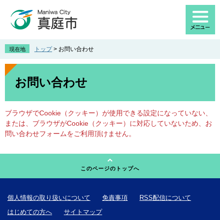
ペ
メ
ー
ニ
ジ
ュ
の
ー
先
を
トップ
>
お問い合わせ
現在地
頭
飛
で
ば
本
す
し
文
お問い合わせ
。
て
本
文
ブラウザでCookie（クッキー）が使用できる設定になっていない、
へ
または、ブラウザがCookie（クッキー）に対応していないため、お
問い合わせフォームをご利用頂けません。
このページのトップへ
個人情報の取り扱いについて
免責事項
RSS配信について
はじめての方へ
サイトマップ